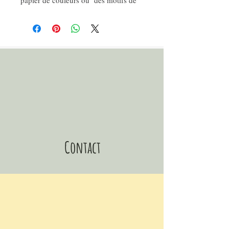
maisons, créant un jeu de contrastes
délicats et raffinés. L’ensemble forme
des étoiles originales fait main d’une
longueur totale de 62 cm, idéale pour
habiller un mur comme ornement
mural étoile.
✨ Caractéristiques :
Lot de 4 étoiles 3D en papier (16 à 6
cm)
Longueur totale : environ 62 cm
Coloris : vert, marron et motifs de
Contact
petites maisons
Fabrication artisanale en papier
recyclé
Légère et facile à suspendre
🌿 Cette décoration murale étoile est
un cadeau artisanal fait main, parfait
pour une naissance, un anniversaire