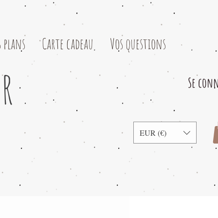
 plans
Carte cadeau
Vos questions
er
Se conn
EUR (€)