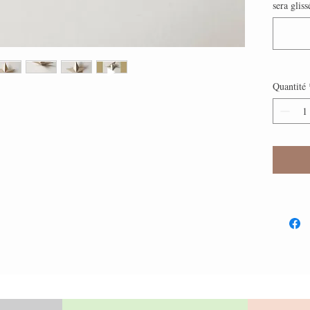
sera gliss
Quantité