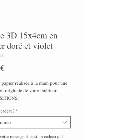
le 3D 15x4cm en
r doré et violet
51
Prix
 €
n papier réalisée à la main pour une
n originale de votre intérieur.
ITIONS:
le 3D 15cm de diamètre, 4 cm de
 cadeau?
*
en papier
é
ionner
toile a été soigneusement fabriquée
n par mes soins.
votre message si c'est un cadeau qui