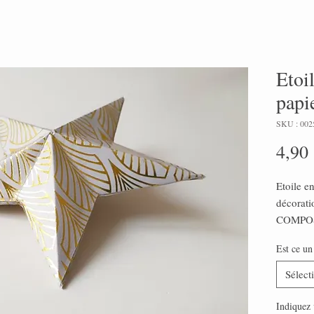
Etoi
papie
SKU : 002
4,90
Etoile e
décoratio
COMPOS
- 1 étoi
Est ce un
largeur 
- Fil dor
Sélect
Chaque é
à la mai
Indiquez 