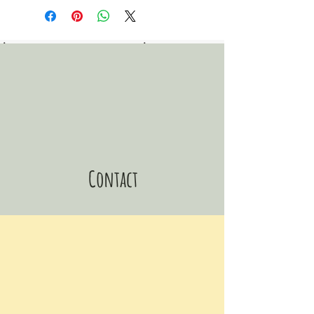
- 1 étoile 3D 20cm de diamètre, 5 cm
de largeur en papier recyclé
- Fil doré
Chaque étoile a été soigneusement
fabriquée à la main par mes soins à
partir d'un papier cartonné recyclé en
France 100% biodégradables et 100%
recyclables.
Contact