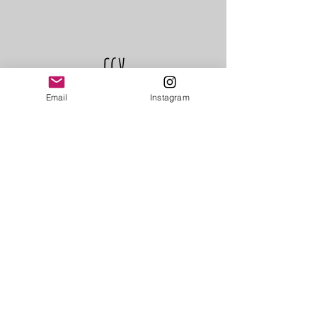
CGV
Email
Instagram
Programme de
fidélité