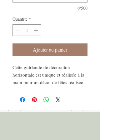
0/500
Quantité
*
Ajouter au panier
Cette guirlande de décoration
horizontale est unique et réalisée à la
main pour un décor de fêtes réalisée
dans un papier cartonné recyclé
fabriqué en France.
Cette guirlande colorée apportera une
touche joyeuse à votre décoration.
COMPOSITION
- 6 étoiles en papier épais éco
responsable de 325g recyclé en