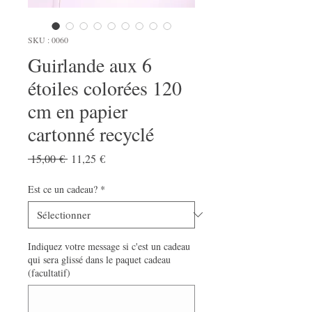
SKU : 0060
Guirlande aux 6
étoiles colorées 120
cm en papier
cartonné recyclé
Prix
Prix
 15,00 € 
11,25 €
original
promotionnel
Est ce un cadeau?
*
Indiquez votre message si c'est un cadeau
qui sera glissé dans le paquet cadeau
(facultatif)