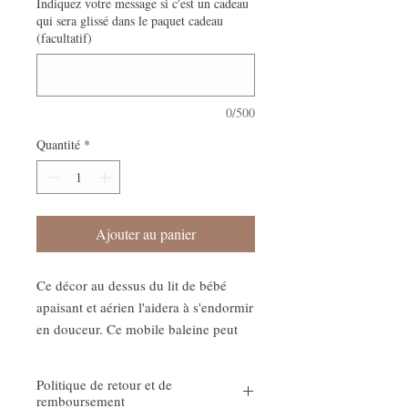
Indiquez votre message si c'est un cadeau
qui sera glissé dans le paquet cadeau
(facultatif)
0/500
Quantité
*
Ajouter au panier
Ce décor au dessus du lit de bébé
apaisant et aérien l'aidera à s'endormir
en douceur. Ce mobile baleine peut
également être fixée au-dessus de sa
table à langer ce qui l'amusera lors de
Politique de retour et de
son changement.
remboursement