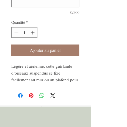
0/500
Quantité
*
Ajouter au panier
Légère et aérienne, cette guirlande
d’oiseaux suspendus se fixe
facilement au mur ou au plafond pour
une déco murale oiseaux douce et
originale. Idéale aussi pour une
guirlande fête nature, elle invite à la
rêverie tout en valorisant le fait main
et l’éco-conception.
Ajoutez une note poétique et