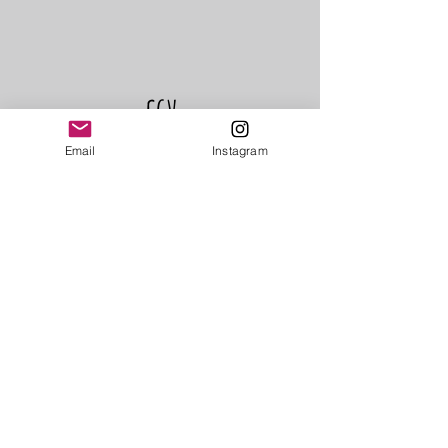
mes soins à partir d'un papier
cartonné recyclé en France 100%
biodégradables et 100% recyclables .
Ce papier ne contient aucun apport de
CGV
blanchiment et les teintes sont
obtenues à partir de colorants
Email
Instagram
spécifiques permettant d'assurer la
non toxicité du produit.
Programme de
fidélité