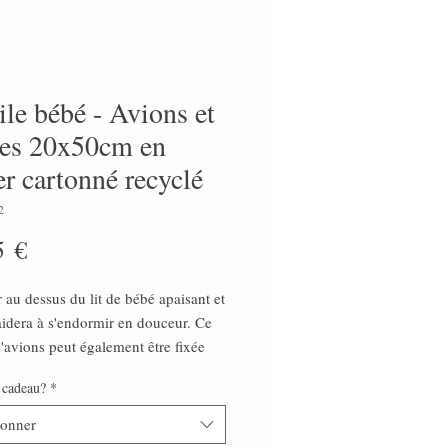
le bébé - Avions et
es 20x50cm en
er cartonné recyclé
2
Prix
5 €
 au dessus du lit de bébé apaisant et
'aidera à s'endormir en douceur. Ce
'avions peut également être fixée
s de sa table à langer ce qui
 cadeau?
*
a lors de son changement.
e pour chambre d'enfant est une
ionner
ie et simple pour un cadeau de