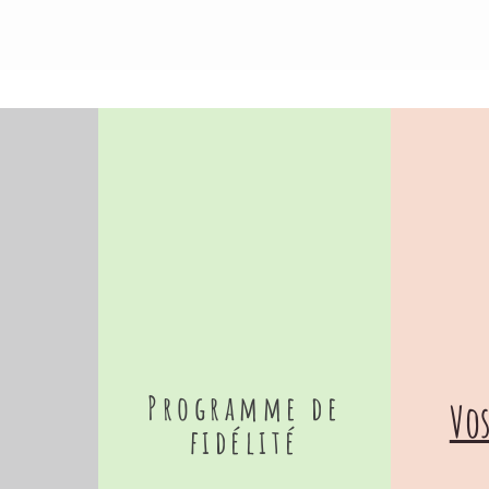
plat dan
Il vous s
son insta
formes.
Le tout 
cartonné
INSTAL
Tous les
boucle s
les susp
pouvez é
fixé à l
au mur.
Veuillez
pas inclu
Le mobil
Programme de
Vos
35 à 70
fidélité
pour le c
visibilité