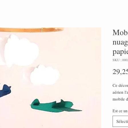
Mobi
nuag
papi
SKU : 000
29,2
Ce décor
aérien l
mobile d
au-dessu
Est ce un
l'amuser
Ce mobil
Sélect
idée jol