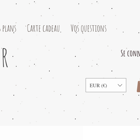
 plans
Carte cadeau
Vos questions
er
Se conn
EUR (€)