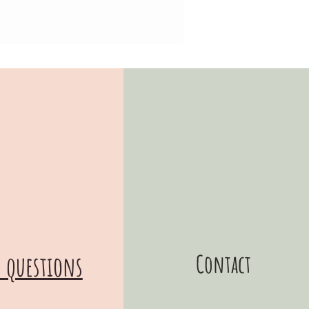
s une pochette en papier.
uffira de déplier les éléments lors de
llation pour qu'il retrouve ses
est envoyé dans une enveloppe
e de protection.
LATION
 mobiles sont munis d'une petite
ur le haut de la perle de bois pour
endre à un crochet au plafond, vous
galement utiliser un bras mobile
a crèche ou à un grand support fixé
 noter que le bras du mobile n'est
s.
e doit être placé à une distance de
Contact
 questions
 cm maximum de la poitrine du bébé
onfort de sa tête et une meilleure
.