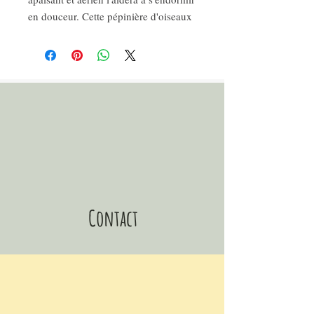
en douceur. Cette pépinière d'oiseaux
peut également être fixée au-dessus de
sa table à langer ce qui l'amusera lors
de son changement.
Ce mobile pour chambre d'enfant est
une idée jolie et simple pour un
cadeau de naissance, un cadeau de
grossesse, d'anniversaire ...
Pour une décoration de chambre éco
responsable
COMPOSITION:
- Cercle en bois de hêtre certifié FSC
Contact
non verni 20 cm de diamètre
- 5 oiseaux 3D 11,5 cm en papier
épais 325g fabriqué en France de
couleurs rose, violet et blanc et 1
nuage blanc de 14 cm 3D
- Fil de coton biologique 1 mm