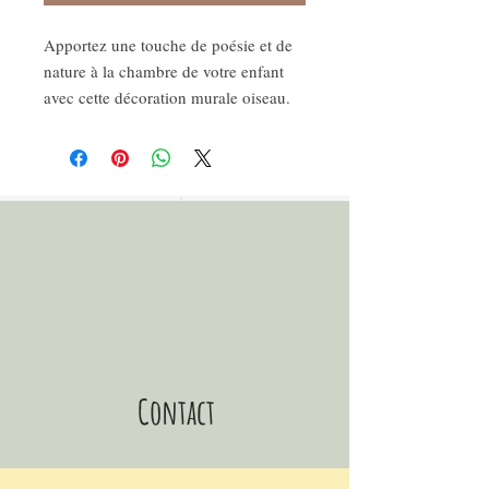
Apportez une touche de poésie et de
nature à la chambre de votre enfant
avec cette décoration murale oiseau.
Réalisée à la main, cette suspension
murale en bois met en scène un
oiseau en papier délicatement posé
parmi des feuillages, formant un
cercle mural végétal unique.
Idéale comme décoration nature pour
chambre, elle s’intègre parfaitement
dans une décoration murale bohème
ou un univers forestier doux et
apaisant.
Cet art mural fait main est également
Contact
un cadeau de naissance original et
éthique. Chaque décoration artisanale
murale est conçue avec soin à partir